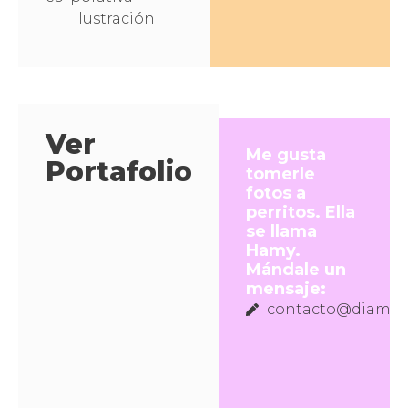
Ilustración
Ver
Me gusta
Portafolio
tomerle
fotos a
perritos. Ella
se llama
Hamy.
Mándale un
mensaje:
contacto@diamari